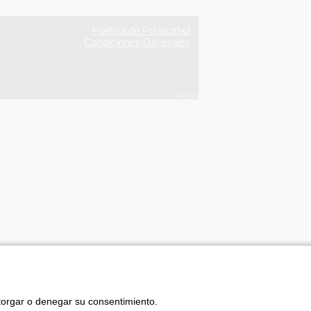
Política de Privacidad
Condiciones Generales
v4.3r12
otorgar o denegar su consentimiento.