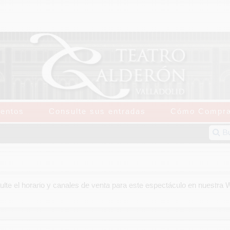
entos
Consulte sus entradas
Cómo Compra
lte el horario y canales de venta para este espectáculo en nuestra 