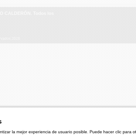
RO CALDERÓN. Todos los
ervados,2026
s
ntizar la mejor experiencia de usuario posible. Puede hacer clic para 