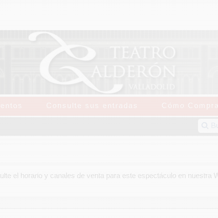
entos
Consulte sus entradas
Cómo Compra
lte el horario y canales de venta para este espectáculo en nuestra 