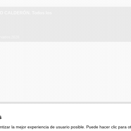
RO CALDERÓN. Todos los
ervados,2026
s
ntizar la mejor experiencia de usuario posible. Puede hacer clic para 