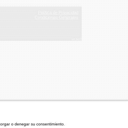
Política de Privacidad
Condiciones Generales
v4.3r12
otorgar o denegar su consentimiento.